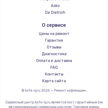
Ремонт кофемашин Hisense
Asko
Ремонт кофемашин DELTA
De Dietrich
Ремонт кофемашин Tefal
Marco
О сервисе
Ремонт кофемашин Kyvol
Ascaso
Ремонт кофемашин RED solution
Jura
Цены на ремонт
Ремонт кофемашин Bravilor Bonamat
Olympia
Гарантия
Ремонт кофемашин Vard
Saeco
Отзывы
Ремонт кофемашин Tuvio
La Cimbali
Диагностика
Ремонт кофемашин Carrera
WMF
Оплата и доставка
Ремонт кофемашин Supra
Yamaguchi
FAQ
Nivona
Контакты
Astoria
Карта сайта
JVC
© kofe-iq.ru
2026
— Ремонт кофемашин.
Ariston
Grundig
Сервисный центр kofe-iq.ru является пост гарантийным (не
ROCKET MOZZAFIATO
авторизованным) сервисным центром. Торговые марки,