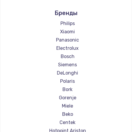
Ремонт кофемашин Marco
Бренды
Ремонт кофемашин Ascaso
Ремонт кофемашин Jura
Philips
Ремонт кофемашин Olympia
Xiaomi
Ремонт кофемашин Saeco
Panasonic
Ремонт кофемашин La Cimbali
Electrolux
Ремонт кофемашин WMF
Bosch
Ремонт кофемашин Yamaguchi
Siemens
Ремонт кофемашин Nivona
DeLonghi
Ремонт кофемашин Astoria
Polaris
Ремонт кофемашин JVC
Bork
Ремонт кофемашин Ariston
Gorenje
Ремонт кофемашин Grundig
Miele
Ремонт кофемашин ROCKET MOZZAFIATO
Beko
Ремонт кофемашин Vivitek
Centek
Ремонт кофемашин Thomson
Hotpoint Ariston