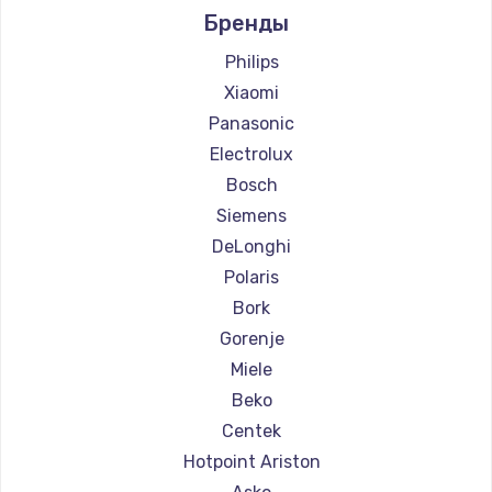
Бренды
Ремонт кофемашин Ascaso
Ремонт кофемашин Jura
Philips
Ремонт кофемашин Olympia
Xiaomi
Ремонт кофемашин Saeco
Panasonic
Ремонт кофемашин La Cimbali
Electrolux
Ремонт кофемашин WMF
Bosch
Ремонт кофемашин Yamaguchi
Siemens
Ремонт кофемашин Nivona
DeLonghi
Ремонт кофемашин Astoria
Polaris
Ремонт кофемашин JVC
Bork
Ремонт кофемашин Ariston
Gorenje
Ремонт кофемашин Grundig
Miele
Ремонт кофемашин ROCKET MOZZAFIATO
Beko
Ремонт кофемашин Vivitek
Centek
Ремонт кофемашин Thomson
Hotpoint Ariston
Ремонт кофемашин Hisense