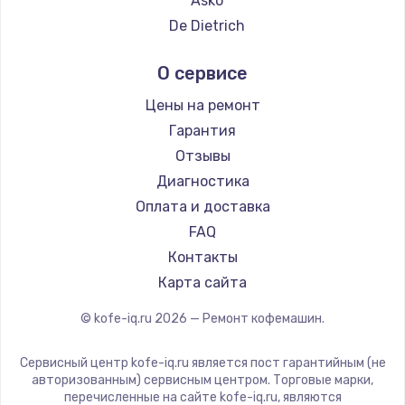
Asko
Ремонт кофемашин DELTA
De Dietrich
Ремонт кофемашин Tefal
Marco
О сервисе
Ремонт кофемашин Kyvol
Ascaso
Ремонт кофемашин RED solution
Jura
Цены на ремонт
Ремонт кофемашин Bravilor Bonamat
Olympia
Гарантия
Ремонт кофемашин Vard
Saeco
Отзывы
Ремонт кофемашин Tuvio
La Cimbali
Диагностика
Ремонт кофемашин Carrera
WMF
Оплата и доставка
Ремонт кофемашин Supra
Yamaguchi
FAQ
Nivona
Контакты
Astoria
Карта сайта
JVC
© kofe-iq.ru
2026
— Ремонт кофемашин.
Ariston
Grundig
Сервисный центр kofe-iq.ru является пост гарантийным (не
ROCKET MOZZAFIATO
авторизованным) сервисным центром. Торговые марки,
перечисленные на сайте kofe-iq.ru, являются