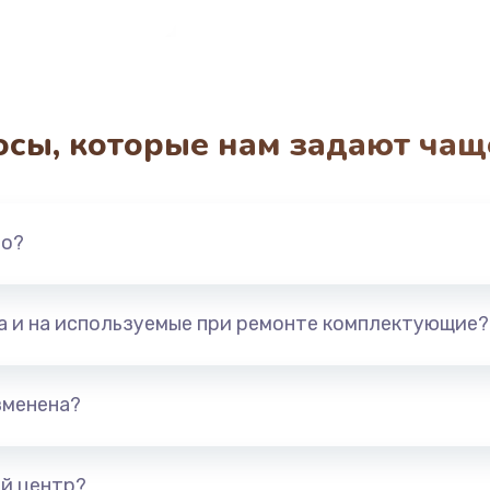
осы, которые нам задают чащ
но?
та и на используемые при ремонте комплектующие?
зменена?
й центр?