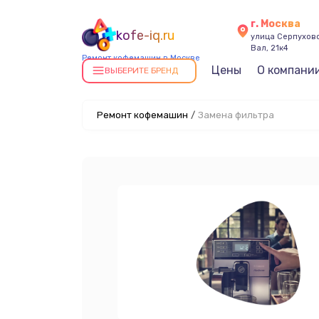
г. Москва
kofe-iq.ru
улица Серпухов
Вал, 21к4
Ремонт кофемашин в Москве
Цены
О компани
ВЫБЕРИТЕ БРЕНД
Ремонт кофемашин
/
Замена фильтра